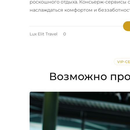
роскошного отдыха. Консьерж-сервисы с
наслаждаться комфортом и беззаботност
Lux Elit Travel
0
VIP-С
Возможно прок