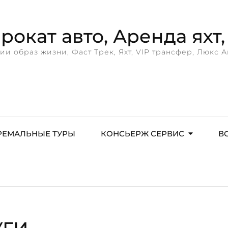
окат авто, Аренда яхт, 
ии образ жизни, Фаст Трек, Яхт, VIP трансфер, Люкс А
РЕМАЛЬНЫЕ ТУРЫ
КОНСЬЕРЖ СЕРВИС
В