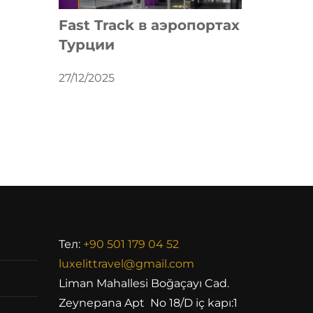
Fast Track в аэропортах
Турции
27/12/2025
Тел:
+90 501 179 04 52
luxelittravel@gmail.com
Liman Mahallesi Boğaçayı Cad.
Zeynepana Apt No 18/D iç kapı:1