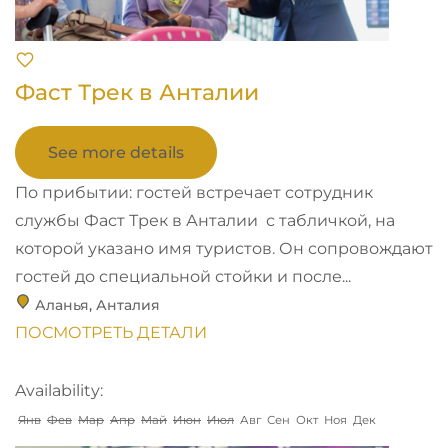
Фаст Трек в Анталии
See more details
По прибытии: гостей встречает сотрудник
службы Фаст Трек в Анталии с табличкой, на
которой указано имя туристов. Он сопровождают
гостей до специальной стойки и после...
Аланья
,
Анталия
ПОСМОТРЕТЬ ДЕТАЛИ
Availability:
Янв
Фев
Мар
Апр
Май
Июн
Июл
Авг
Сен
Окт
Ноя
Дек