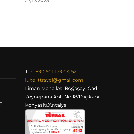
27/12/2025
Тел:
+90 501 179 04 52
luxelittravel@gmail.com
Liman Mahallesi Boğaçayı Cad.
Zeynepana Apt No 18/D iç kapı:1
У
Konyaaltı/Antalya