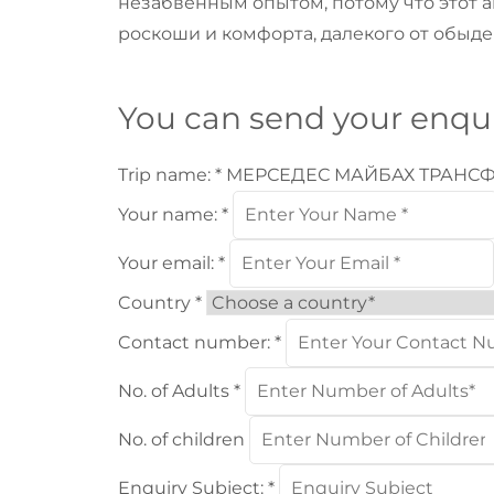
незабвенным опытом, потому что этот 
роскоши и комфорта, далекого от обыде
You can send your enqui
Trip name:
*
МЕРСЕДЕС МАЙБАХ ТРАНС
Your name:
*
Your email:
*
Country
*
Contact number:
*
No. of Adults
*
No. of children
Enquiry Subject:
*