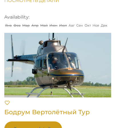
ПОСМОТРЕТЬ ДЕТАЛИ
Availability:
Янв
Фев
Мар
Апр
Май
Июн
Июл
Авг
Сен
Окт
Ноя
Дек
Бодрум Вертолётный Тур