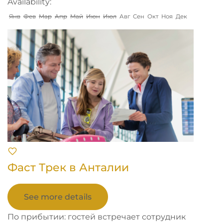
Availability:
Янв
Фев
Мар
Апр
Май
Июн
Июл
Авг
Сен
Окт
Ноя
Дек
Фаст Трек в Анталии
See more details
По прибытии: гостей встречает сотрудник