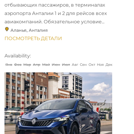
отбывающих пассажиров, в терминалах
аэропорта Анталии 1 и 2 для рейсов всех
авиакомпаний. Обязательное условие...
Аланья
,
Анталия
ПОСМОТРЕТЬ ДЕТАЛИ
Availability:
Янв
Фев
Мар
Апр
Май
Июн
Июл
Авг
Сен
Окт
Ноя
Дек