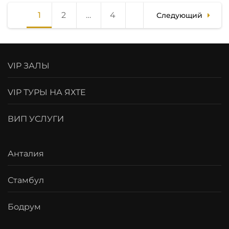
Пагинация
1
Page
2
Page
…
4
Page
Следующий
записей
VIP ЗАЛЫ
VIP ТУРЫ НА ЯХТЕ
ВИП УСЛУГИ
Анталия
Стамбул
Бодрум