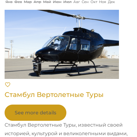
Янв
Фев
Мар
Апр
Май
Июн
Июл
Авг
Сен
Окт
Ноя
Дек
Стамбул Вертолетные Туры
See more details
Стамбул Вертолетные Туры, известный своей
историей, культурой и великолепными видами,