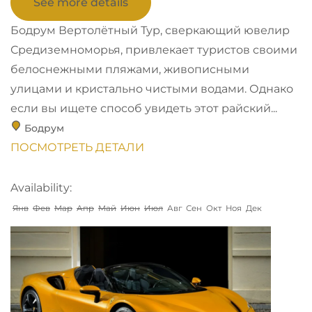
See more details
Бодрум Вертолётный Тур, сверкающий ювелир
Средиземноморья, привлекает туристов своими
белоснежными пляжами, живописными
улицами и кристально чистыми водами. Однако
если вы ищете способ увидеть этот райский...
Бодрум
ПОСМОТРЕТЬ ДЕТАЛИ
Availability:
Янв
Фев
Мар
Апр
Май
Июн
Июл
Авг
Сен
Окт
Ноя
Дек