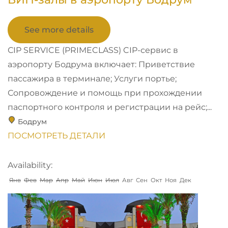
See more details
СIP SERVICE (PRIMECLASS) CIP-сервис в
аэропорту Бодрума включает: Приветствие
пассажира в терминале; Услуги портье;
Сопровождение и помощь при прохождении
паспортного контроля и регистрации на рейс;...
Бодрум
ПОСМОТРЕТЬ ДЕТАЛИ
Availability:
Янв
Фев
Мар
Апр
Май
Июн
Июл
Авг
Сен
Окт
Ноя
Дек