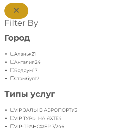
Filter By
Город
Аланья
21
Анталия
24
Бодрум
17
Стамбул
17
Типы услуг
VIP ЗАЛЫ В АЭРОПОРТУ
3
VIP ТУРЫ НА ЯХТЕ
4
VIP-ТРАНСФЕР 7/24
6