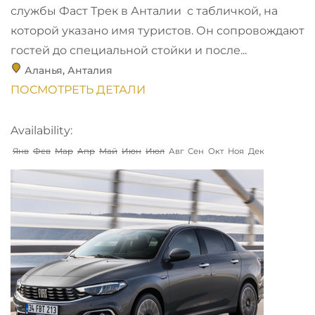
службы Фаст Трек в Анталии с табличкой, на
которой указано имя туристов. Он сопровождают
гостей до специальной стойки и после...
Аланья
,
Анталия
ПОСМОТРЕТЬ ДЕТАЛИ
Availability:
Янв
Фев
Мар
Апр
Май
Июн
Июл
Авг
Сен
Окт
Ноя
Дек