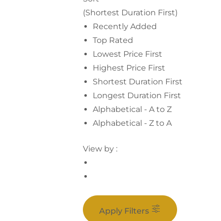
(Shortest Duration First)
Recently Added
Top Rated
Lowest Price First
Highest Price First
Shortest Duration First
Longest Duration First
Alphabetical - A to Z
Alphabetical - Z to A
View by :
Apply Filters