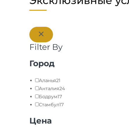
Эксклюзивные усл
Filter By
Город
Аланья
21
Анталия
24
Бодрум
17
Стамбул
17
Цена