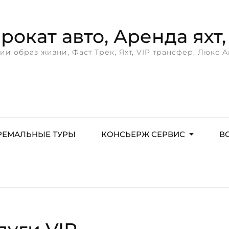
окат авто, Аренда яхт, 
ии образ жизни, Фаст Трек, Яхт, VIP трансфер, Люкс А
РЕМАЛЬНЫЕ ТУРЫ
КОНСЬЕРЖ СЕРВИС
В