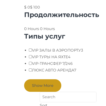
$ 0
$ 100
Продолжительность
0 Hours
0 Hours
Типы услуг
VIP ЗАЛЫ В АЭРОПОРТУ
3
VIP ТУРЫ НА ЯХТЕ
4
VIP-ТРАНСФЕР 7/24
6
ЛЮКС АВТО АРЕНДА
7
Show More
Sort