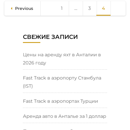
Пагинация
1
Page
…
3
Page
4
Page
Previous
записей
СВЕЖИЕ ЗАПИСИ
Цены на аренду яхт в Анталии в
2026 году
Fast Track в аэропорту Стамбула
(IST)
Fast Track в аэропортах Турции
Аренда авто в Анталье за 1 доллар