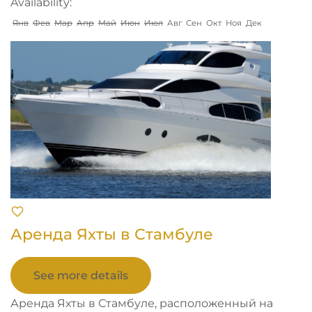
Availability:
Янв
Фев
Мар
Апр
Май
Июн
Июл
Авг
Сен
Окт
Ноя
Дек
Аренда Яхты в Стамбуле
See more details
Аренда Яхты в Стамбуле, расположенный на