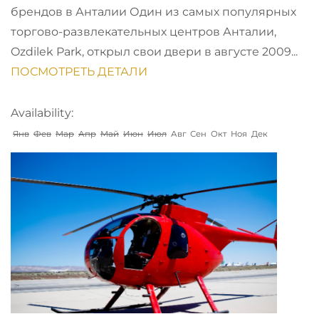
брендов в Анталии Один из самых популярных
торгово-развлекательных центров Анталии,
Ozdilek Park, открыл свои двери в августе 2009...
ПОСМОТРЕТЬ ДЕТАЛИ
Availability:
Янв
Фев
Мар
Апр
Май
Июн
Июл
Авг
Сен
Окт
Ноя
Дек