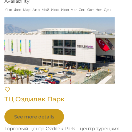
Availability:
Янв
Фев
Мар
Апр
Май
Июн
Июл
Авг
Сен
Окт
Ноя
Дек
ТЦ Оздилек Парк
See more details
Торговый центр Ozdilek Park – центр турецких