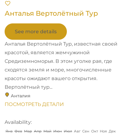
Анталья Вертолётный Тур
See more details
Анталья Вертолётный Тур, известная своей
красотой, является жемчужиной
Средиземноморья. В этом уголке рая, где
сходятся земля и море, многочисленные
красоты ожидают вашего открытия.
Вертолётный тур...
Анталия
ПОСМОТРЕТЬ ДЕТАЛИ
Availability:
Янв
Фев
Мар
Апр
Май
Июн
Июл
Авг
Сен
Окт
Ноя
Дек