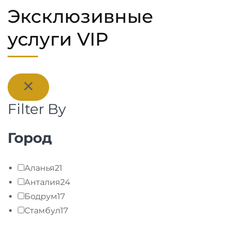
Эксклюзивные
услуги VIP
Filter By
Город
Аланья
21
Анталия
24
Бодрум
17
Стамбул
17