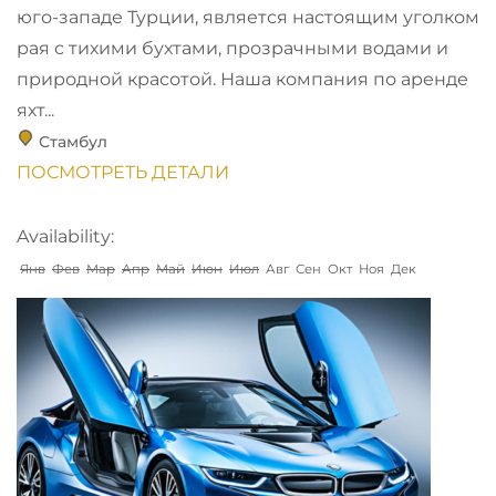
юго-западе Турции, является настоящим уголком
рая с тихими бухтами, прозрачными водами и
природной красотой. Наша компания по аренде
яхт...
Стамбул
ПОСМОТРЕТЬ ДЕТАЛИ
Availability:
Янв
Фев
Мар
Апр
Май
Июн
Июл
Авг
Сен
Окт
Ноя
Дек