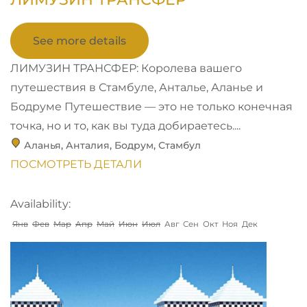
See more details
ЛИМУЗИН ТРАНСФЕР: Королева вашего
путешествия в Стамбуле, Анталье, Аланье и
Бодруме Путешествие — это не только конечная
точка, но и то, как вы туда добираетесь....
Аланья
,
Анталия
,
Бодрум
,
Стамбул
ПОСМОТРЕТЬ ДЕТАЛИ
Availability:
Янв
Фев
Мар
Апр
Май
Июн
Июл
Авг
Сен
Окт
Ноя
Дек