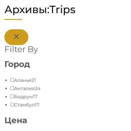
Архивы:Trips
Filter By
Город
Аланья
21
Анталия
24
Бодрум
17
Стамбул
17
Цена