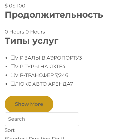
$ 0
$ 100
Продолжительность
0 Hours
0 Hours
Типы услуг
VIP ЗАЛЫ В АЭРОПОРТУ
3
VIP ТУРЫ НА ЯХТЕ
4
VIP-ТРАНСФЕР 7/24
6
ЛЮКС АВТО АРЕНДА
7
Show More
Sort
(Shortest Duration First)