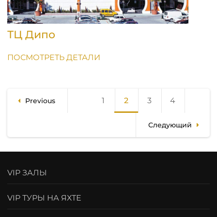
ТЦ Дипо
ПОСМОТРЕТЬ ДЕТАЛИ
Пагинация
1
Page
2
Page
3
Page
4
Page
Previous
записей
Следующий
VIP ЗАЛЫ
VIP ТУРЫ НА ЯХТЕ